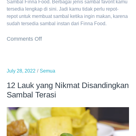
Sambal Finna Food. Berbagai jenis sambal favorit kamu
tersedia lengkap di sini. Jadi kamu tidak perlu repot-
repot untuk membuat sambal ketika ingin makan, karena
sudah tersedia sambal instan dari Finna Food.
on
Comments Off
9
Menu
Sambal
July 28, 2022
Semua
Favorit
Sambal
12 Lauk yang Nikmat Disandingkan
Finna
Sambal Terasi
Food