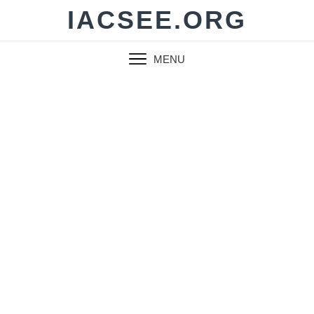
Skip
IACSEE.ORG
to
content
MENU