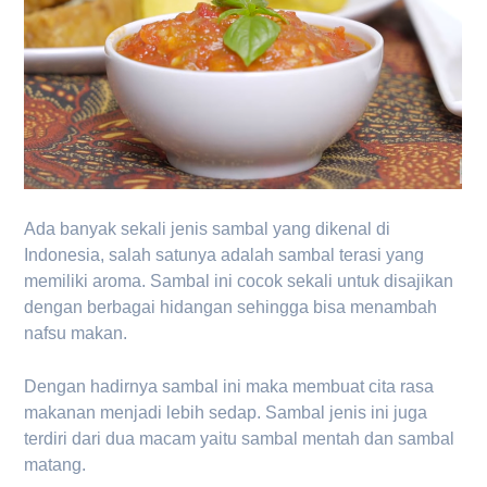
Ada banyak sekali jenis sambal yang dikenal di
Indonesia, salah satunya adalah sambal terasi yang
memiliki aroma. Sambal ini cocok sekali untuk disajikan
dengan berbagai hidangan sehingga bisa menambah
nafsu makan.
Dengan hadirnya sambal ini maka membuat cita rasa
makanan menjadi lebih sedap. Sambal jenis ini juga
terdiri dari dua macam yaitu sambal mentah dan sambal
matang.