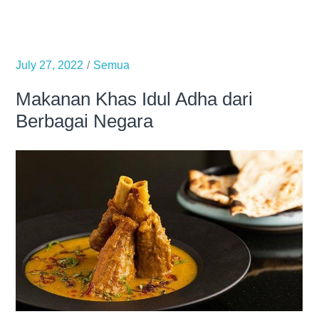
12
Lauk
yang
Nikmat
July 27, 2022
Semua
Disandingkan
Makanan Khas Idul Adha dari
Sambal
Berbagai Negara
Terasi